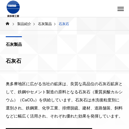
製品紹介
石灰製品
石灰石
石灰製品
石灰石
奥多摩地区に広がる当社の鉱床は、良質な⾼品位の⽯灰⽯鉱床と
して、鉄鋼やセメント製造の原料となる⽯灰⽯（重質炭酸カルシ
ウム）（CaCO₃）を供給しています。石灰石は水洗後粒度別に
選別され、鉄鋼業、化学工業、排煙脱硫、建材、道路舗装、飼料
などに幅広く活用され、それぞれ優れた効果を発揮しています。