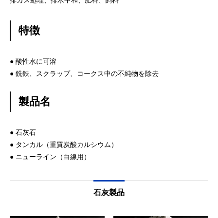
排ガス処理、排水中和、肥料、飼料
特徴
● 酸性水に可溶
● 銑鉄、スクラップ、コークス中の不純物を除去
製品名
● 石灰石
● タンカル（重質炭酸カルシウム）
● ニューライン（白線用）
石灰製品