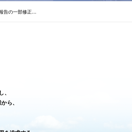
し、
業から、
。