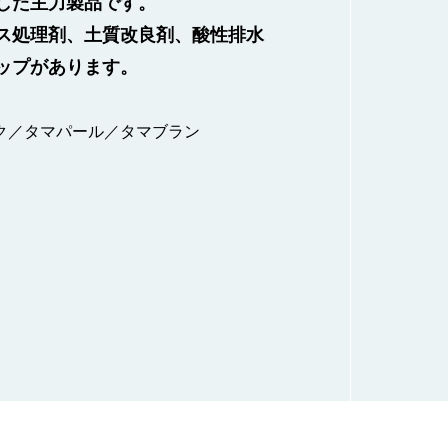
した主⼒製品です。
先から⾼く評価されています。
けの骨材として高く評価されてい
った建築資材をはじめ、紙やゴ
ス処理剤、⼟質改良剤、酸性排⽔
に応じた粒度に調整した砕⽯をご
⾷品、環境保護など、様々な⽤途
ップがあります。
います。
灰
ク／タマパール／タマブラン
ファルト用
学工業／土木・建材／農業