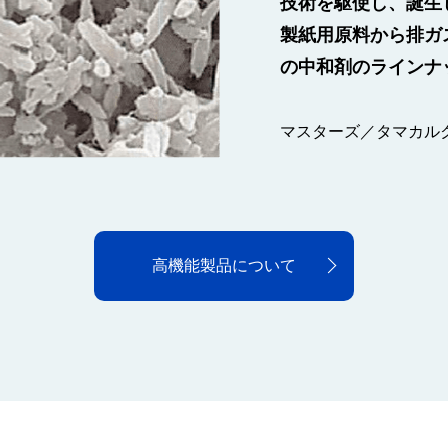
技術を駆使し、誕⽣
として、多くの納⼊
トやコンクリート向
セメントや鉄鋼とい
製紙⽤原料から排ガ
ます。お客様の⽤途
ム、プラスチック、
の中和剤のラインナ
⽤意しております。
に幅広く利⽤されて
石灰石／生石灰／消石
マスターズ／タマカル
コンクリート用／アス
鉄鋼／製紙／環境／化
高機能製品について
用途別利用について
石灰製品について
砂岩製品について