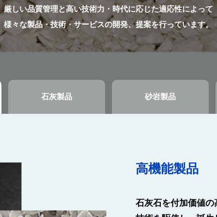
厳しい品質管理と高い技術力・時代に応じた適応性によって
様々な製品・技術・サービスの開発、提案を行っています。
石灰製品
砂岩製品
高機能製品
石灰製品
砂岩製品
用途別
⽯灰⽯を付加価値の
奥多摩地区に広がる
青梅地区で産出され
⽯灰⽯は私たちの暮