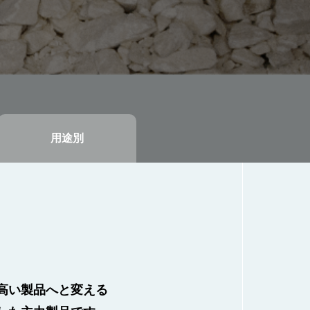
用途別
⾼い製品へと変える
当社の鉱床は、良質な⽯灰⽯鉱床
る砂岩は硬質であり、アスファル
らしに⽋かせない基礎素材です。