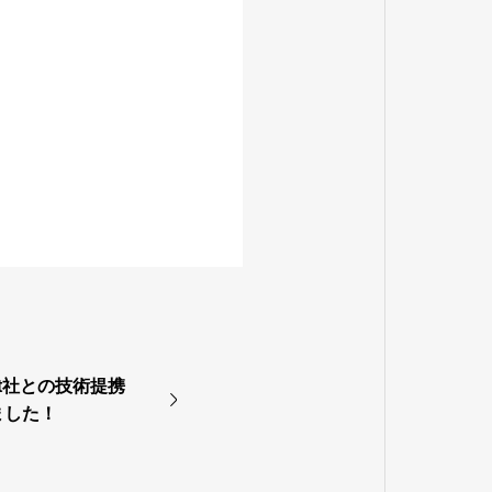
st社との技術提携
ました！