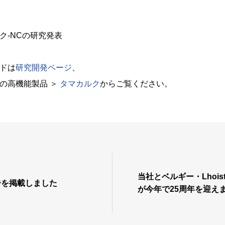
ク-NCの研究発表
ドは
研究開発ページ
、
の高機能製品 ＞
タマカルク
からご覧ください。
当社とベルギー・Lhoi
告を掲載しました
が今年で25周年を迎え