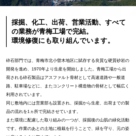
採掘、化工、出荷、営業活動、すべて
の業務が⻘梅⼯場で完結。
環境修復にも取り組んでいます。
砕石部門では、青梅市北小曽木地区に賦存する良質な硬質砂岩の
開発を進め、1970年より生産を開始しました。青梅工場から出
荷される砕石製品はアスファルト骨材として高速道路や一般道
路、駐車場などに、またコンクリート構造物の骨材として幅広く
利用されています。
同じ敷地内には営業部も設置され、採掘から生産、出荷までの製
品の流れを1ヵ所で完結させています。
また環境に配慮した取り組みの一つが、採掘後の山肌の緑化活動
です。作業のあとの土地に植栽を行うことで、緑を守り、元の姿